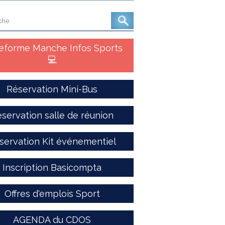
teforme Manche Infos Sports
💻
Réservation Mini-Bus
servation salle de réunion
servation Kit événementiel
Inscription Basicompta
Offres d'emplois Sport
AGENDA du CDOS