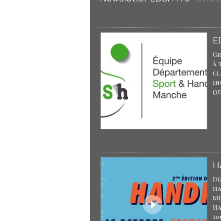
E
Gr
à 
cl
in
qu
H
De
ha
Su
Ha
20