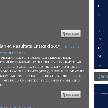
L
3
10
lan et Résultats Ent'Raid 2019
-
26/09/2019 |
17
xime Hérauville
24
 dimanche 22 septembre avait lieu la 4ème
ition de l'Ent'Raid, raid multisports adapté par
31
uipe de 4 (2 valides, 2 personnes en situation de
ndicap) Sous un temps quelque peu humide, ce ne
nt pas moins de 23 équipes de 4 ou 5 concurrents
Derni
i ont bravé une météo typiquement normande,
t...
019 | Maxime Hérauville