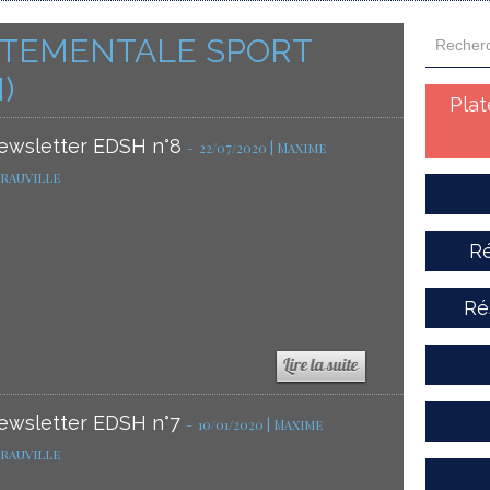
ARTEMENTALE SPORT
)
Pla
ewsletter EDSH n°8
-
22/07/2020 | Maxime
rauville
Ré
Ré
ewsletter EDSH n°7
-
10/01/2020 | Maxime
rauville