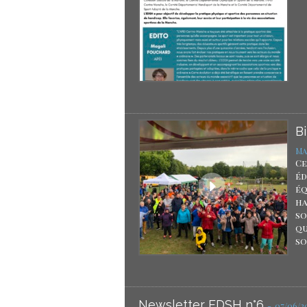
Bi
Ma
Ce
éd
éq
ha
so
qu
soi
Newsletter EDSH n°6
-
07/06/2