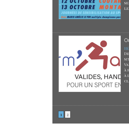
se
le.
O
Hé
De
si
Va
à 
à 
cl
1
2