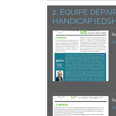
2. ÉQUIPE DÉP
HANDICAP (EDSH
N
Hé
N
Hé