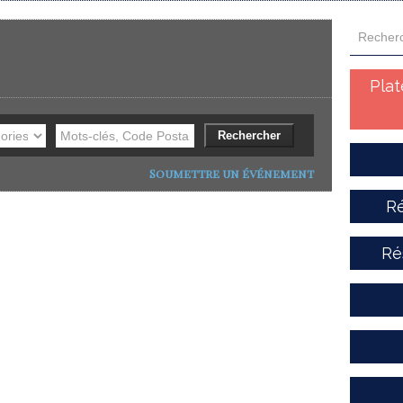
Pla
Soumettre un événement
Ré
Ré