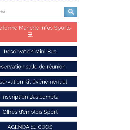
teforme Manche Infos Sports
💻
Réservation Mini-Bus
servation salle de réunion
servation Kit événementiel
Inscription Basicompta
Offres d'emplois Sport
AGENDA du CDOS