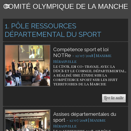
COMITÉ OLYMPIQUE DE LA MANCHE
1. PÔLE RESSOURCES
DÉPARTEMENTAL DU SPORT
Compétence sport et loi
NOTRe
-
12/07/2018 | Maxime
Hérauville
Le CDOS, en co-travail avec la
DDCS et le Conseil départemental,
a réalisé une étude sur la
compétence sport sur les huit
territoires de la Manche
Assises départementales du
sport
-
12/07/2018 | Maxime
Hérauville
Le 21 septembre 2018, au pôle