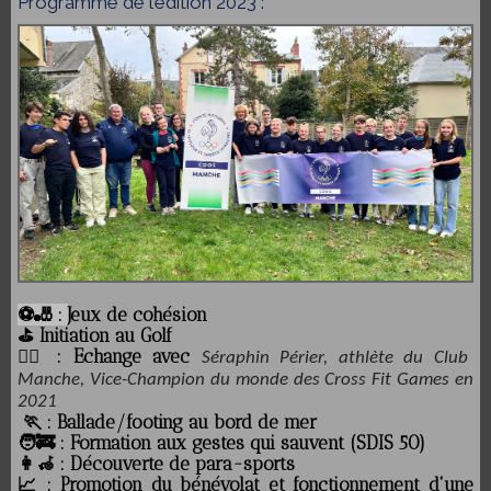
Programme de l’édition 2023 :
⚽️🎳 :
Jeux de cohésion
⛳️ Initiation au Golf
🏋🏻 : Echange avec
Séraphin Périer, athlète du Club
Manche, Vice-Champion du monde des Cross Fit Games en
2021
🏃 : Ballade/footing au bord de mer
🧑‍🚒 : Formation aux gestes qui sauvent (SDIS 50)
👩‍🦽 : Découverte de para-sports
📈 : Promotion du bénévolat et fonctionnement d'une