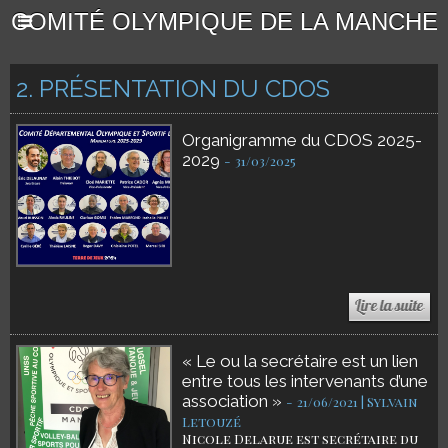
COMITÉ OLYMPIQUE DE LA MANCHE
2. PRÉSENTATION DU CDOS
Organigramme du CDOS 2025-
2029
-
31/03/2025
« Le ou la secrétaire est un lien
entre tous les intervenants d’une
association »
-
21/06/2021 | Sylvain
Letouzé
Nicole Delarue est secrétaire du