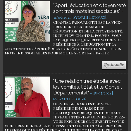
"Sport, éducation et citoyenneté
sont trois mots indissociables"
-
31/05/2021 | Sylvain Letouzé
Chantal Pasqualotti est la vice-
présidente en charge de
l'éducation et de la citoyenneté.
Interview. Chantal, pouvez-vous
expliquer ce qu’abrite votre vice-
présidence à l'éducation et la
citoyenneté ? Sport, Education, Citoyenneté sont trois
mots indissociables pour moi. Le sport fait partie...
"Une relation très étroite avec
les comités, l'État et le Conseil
Départemental"
-
25/05/2021 |
Sylvain Letouzé
Olivier Bernard est le vice-
président en charge des
politiques publiques et du haut-
niveau. Interview. Olivier, pouvez-
vous expliquer ce qu’abrite votre
vice-présidence à la professionnalisation ? La première
mission que le président Alain Thiebot m’a confiée, c'est