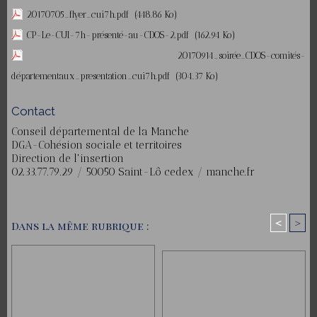
20170705_flyer_cui7h.pdf
(448.86 Ko)
CP-Le-CUI-7h-présenté-au-CDOS-2.pdf
(162.94 Ko)
20170914_soirée_CDOS-comités-
départementaux_presentation_cui7h.pdf
(304.37 Ko)
Contact
Conseil départemental de la Manche
DGA-Cohésion sociale et territoires
Direction de l'insertion
02.33.77.79.29 / 50050 Saint-Lô cedex / manche.fr
<
>
Dans la même rubrique :