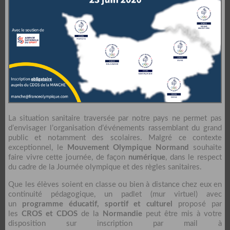
La situation sanitaire traversée par notre pays ne permet pas
d’envisager l’organisation d’événements rassemblant du grand
public et notamment des scolaires. Malgré ce contexte
exceptionnel, le
M
ouvement Olympique Normand
souhaite
faire vivre cette journée, de façon
numérique
, dans le respect
du cadre de la Journée olympique et des règles sanitaires.
Que les élèves soient en classe ou bien à distance chez eux en
continuité pédagogique, un padlet (mur virtuel) avec
un
programme éducatif, sportif et culturel
proposé par
les
CROS et CDOS
de la
Normandie
peut être mis à votre
disposition sur inscription par mail à