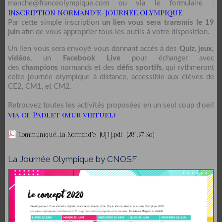
manche@franceolympique.com ou via le formulaire :
INSCRIPTION NORMAND'E-JOURNEE OLYMPIQUE
Par cette simple inscription
un lien vous sera transmis le 19
juin
afin de vous approprier tous les outils à votre disposition.
Un lien vous sera envoyé vous donnant accès à des
Quiz
,
jeux,
vidéos
, un
Facebook Live
pour échanger avec
des
champions
normands et des
défis sportifs
, qui rythmeront
cette journée olympique à distance, accessible aux élèves de
CE2, CM1, et CM2.
Retrouvez toutes les activités proposées en un seul coup d'oeil
via ce Padlet (mur virtuel)
Communiqué_La Normand'e-JO[1].pdf
(281.97 Ko)
La Journée Olympique by CNOSF