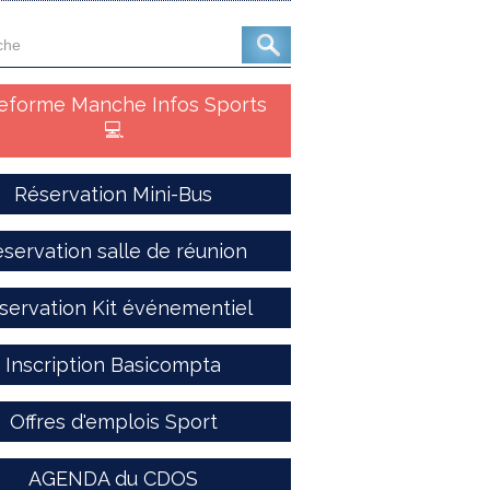
teforme Manche Infos Sports
💻
Réservation Mini-Bus
servation salle de réunion
servation Kit événementiel
Inscription Basicompta
Offres d'emplois Sport
AGENDA du CDOS