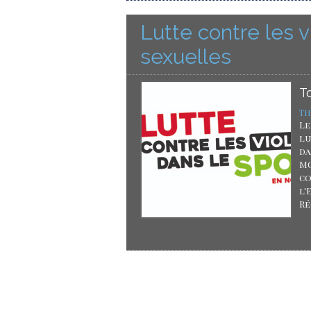
Lutte contre les v
sexuelles
T
Th
Le
lu
da
MO
co
l'
Ré