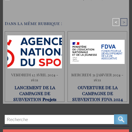
<
>
Dans la même rubrique :
VENDREDI 12 AVRIL 2024 -
MERCREDI 31 JANVIER 2024 -
16:11
16:11
LANCEMENT DE LA
OUVERTURE DE LA
CAMPAGNE DE
CAMPAGNE DE
SUBVENTION 𝐏𝐫𝐨𝐣𝐞𝐭𝐬
SUBVENTION FDVA 2024
𝐒𝐩𝐨𝐫𝐭𝐢𝐟𝐬 𝐓𝐞𝐫𝐫𝐢𝐭𝐨𝐫𝐢𝐚𝐮𝐱 (𝐏𝐒𝐓)
𝟐𝟎𝟐𝟒 🚀