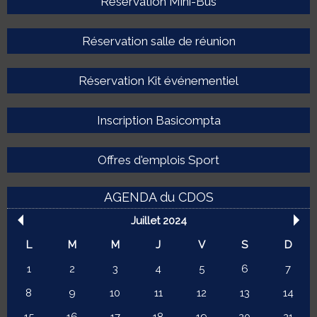
Réservation Mini-Bus
Réservation salle de réunion
Réservation Kit événementiel
Inscription Basicompta
Offres d'emplois Sport
AGENDA du CDOS
Juillet 2024
L
M
M
J
V
S
D
1
2
3
4
5
6
7
8
9
10
11
12
13
14