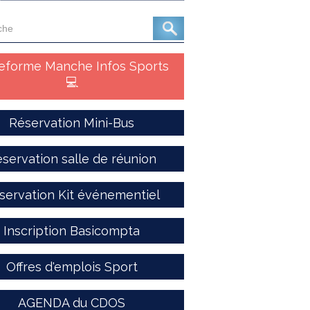
teforme Manche Infos Sports
💻
Réservation Mini-Bus
servation salle de réunion
servation Kit événementiel
Inscription Basicompta
Offres d'emplois Sport
AGENDA du CDOS