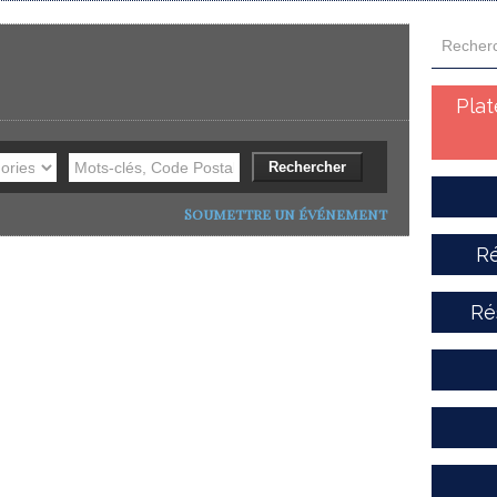
Pla
Soumettre un événement
Ré
Ré