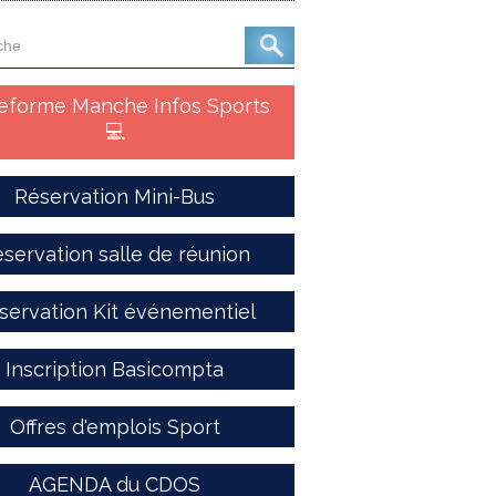
teforme Manche Infos Sports
💻
Réservation Mini-Bus
servation salle de réunion
servation Kit événementiel
Inscription Basicompta
Offres d'emplois Sport
AGENDA du CDOS