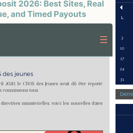
L
3
10
17
24
des jeunes
31
il 2020, le CDOS des Jeunes avait dû être reporté
s connaissons tous.
Derni
irectives ministérielles, voici les nouvelles dates