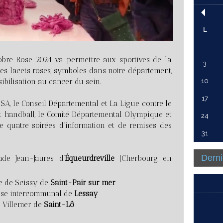
L
tobre Rose 2024 va permettre aux sportives de la
3
es lacets roses, symboles dans notre département,
ibilisation au cancer du sein.
10
17
MSA, le Conseil Départemental et La Ligue contre le
 et handball, le Comité Départemental Olympique et
24
 quatre soirées d’information et de remises des
31
Derni
de Jean-Jaures d’
Équeurdreville
(Cherbourg en
 de Scissy de
Saint-Pair sur mer
e intercommunal de
Lessay
 Villemer de
Saint-Lô