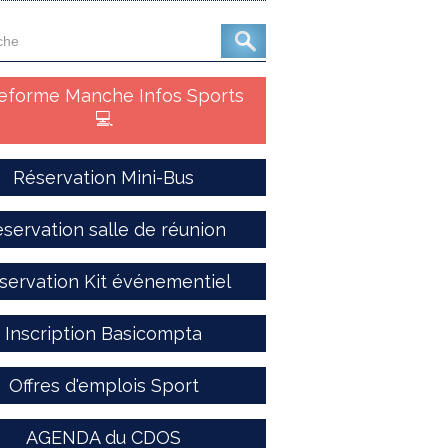
teforme Manche Infos Sports
💻
Réservation Mini-Bus
servation salle de réunion
servation Kit événementiel
Inscription Basicompta
Offres d'emplois Sport
AGENDA du CDOS