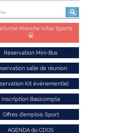
teforme Manche Infos Sports
💻
Réservation Mini-Bus
servation salle de réunion
servation Kit événementiel
Inscription Basicompta
Offres d'emplois Sport
AGENDA du CDOS