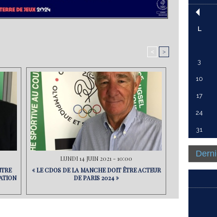
L
<
>
3
10
17
24
31
Derni
LUNDI 14 JUIN 2021 - 10:00
NTRE
« LE CDOS DE LA MANCHE DOIT ÊTRE ACTEUR
ATION
DE PARIS 2024 »