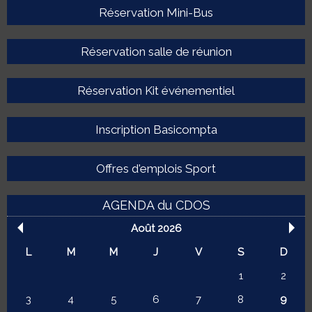
Réservation Mini-Bus
Réservation salle de réunion
Réservation Kit événementiel
Inscription Basicompta
Offres d'emplois Sport
AGENDA du CDOS
Août 2026
L
M
M
J
V
S
D
1
2
3
4
5
6
7
8
9