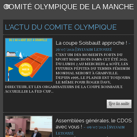
COMITÉ OLYMPIQUE DE LA MANCHE
L'ACTU DU COMITE OLYMPIQUE
La coupe Soisbault approche !
-
29/07/2021 | Sylvain Letouzé
C'est un des moments forts du
sport manchois dans cet été 2021.
Du lundi 2 au mercredi 4 août, les
futures pépites du tennis féminin
mondial seront à Granville.
Depuis 1995, le plaisir est toujours
le même pour Roger Davy,
directeur, et les organisateurs de la Coupe Soisbault.
Accueillir la Fed Cup...
Assemblées générales, le CDOS
avec vous !
-
09/07/2021 | Sylvain
Letouzé