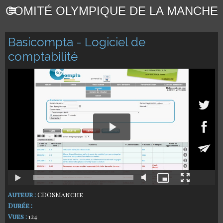
COMITÉ OLYMPIQUE DE LA MANCHE
Basicompta - Logiciel de
comptabilité
Auteur :
CDOSManche
Durée :
Vues :
124