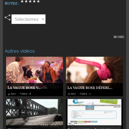
Notez :
none
Autres vidéos
La vague rose v...
La vague rose déferl...
42 sec
- Vues : 8
35 sec
- Vues : 7