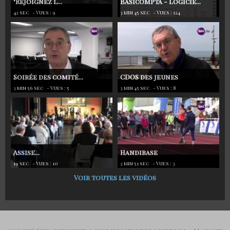
"Rejoignez l...
Basicompta - Logicie...
42 sec
- Vues : 9
3 min 45 sec
- Vues : 124
Soirée des comité...
CDOS des jeunes
3 min 56 sec
- Vues : 5
3 min 45 sec
- Vues : 8
Assise...
Handibase
19 sec
- Vues : 10
2 min 51 sec
- Vues : 3
Voir toutes les vidéos