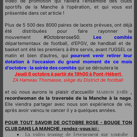
vidéo de promotion qui ralliera l'ensemble des clubs
sportifs de la Manche à l'opération, et qui vous est
présentée dans cet article !
Plus de 5 500 des 8000 paires de lacets prévues, ont déjà
été distribuées pour faire rayonner le
mouvement
#Octobrerose50
.
Les comités
départementaux de football, d'EPGV, de handball et de
basket ont été les premiers à être servis, avant l'UGSEL ce
matin et bien d'autres, qui
pourront venir retirer leur
dotation à l'occasion du grand moment de ce mois
d'octobre : la soirée des comités
qui se déroulera le
Jeudi 6 octobre à partir de 19h00 à Pont-Hébert,
ZA Hameau Thomasse, siège du District de football
Marion Joffle
et où nous aurons le plaisir d'accueillir
,
recordwoman de la traversée de la Manche à la nage
.
Elle viendra partager avec nous son expérience de vie,
après avoir vaincu le cancer il y a quelques années.
POUR TOUT SAVOIR DE OCTOBRE ROSE - BOUGE TON
CLUB DANS LA MANCHE, rendez-vous ici :
La vidéo teasing de l’événement sur youtube :