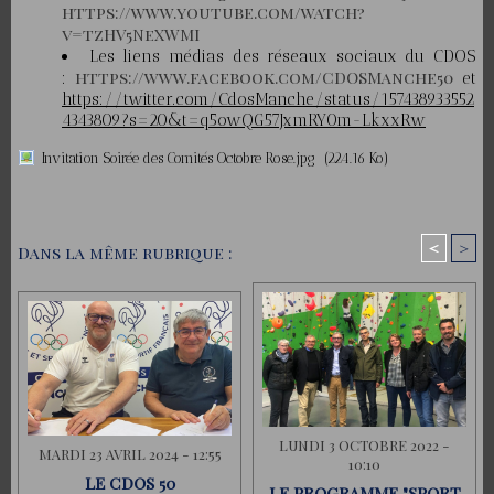
https://www.youtube.com/watch?
v=tzHV5NeXWMI
Les liens médias des réseaux sociaux du CDOS
https://www.facebook.com/CDOSManche50
:
et
https://twitter.com/CdosManche/status/157438933552
4343809?s=20&t=q5owQG57JxmRY0m-LkxxRw
Invitation Soirée des Comités Octobre Rose.jpg
(224.16 Ko)
<
>
Dans la même rubrique :
LUNDI 3 OCTOBRE 2022 -
MARDI 23 AVRIL 2024 - 12:55
10:10
LE CDOS 50
LE PROGRAMME "SPORT