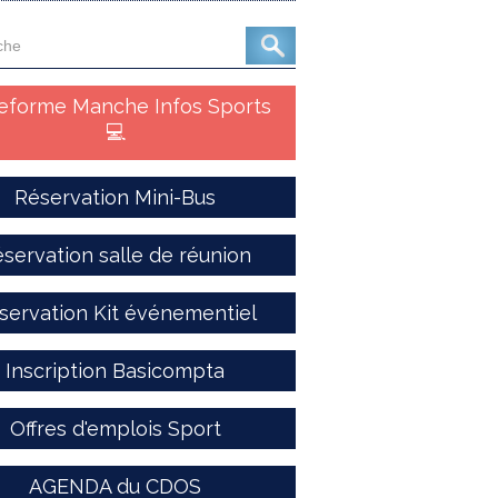
teforme Manche Infos Sports
💻
Réservation Mini-Bus
servation salle de réunion
servation Kit événementiel
Inscription Basicompta
Offres d'emplois Sport
AGENDA du CDOS