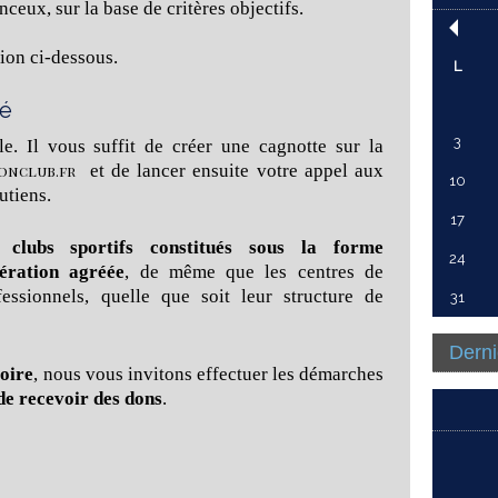
eux, sur la base de critères objectifs.
tion ci-dessous.
L
té
3
le. Il vous suffit de créer une cagnotte sur la
et de lancer ensuite votre appel aux
onclub.fr
10
utiens.
17
s clubs sportifs constitués sous la forme
24
dération agréée
, de même que les centres de
essionnels, quelle que soit leur structure de
31
Derni
toire
, nous vous invitons effectuer les démarches
de recevoir des dons
.