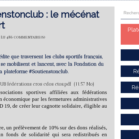
enstonclub : le mécénat
rt
Pla
 | Lu 486 commentaire(s)
édite que traversent les clubs sportifs français,
 se mobilisent et lancent, avec la Fondation du
Ré
la plateforme #Soutienstonclub.
B fédérations cros cdos ctos.pdf
(11.57 Mo)
Ré
ociations sportives affiliées aux fédérations
an économique par les fermetures administratives
19, de créer leur cagnotte solidaire, éligible au
re, un prélèvement de 10% sur des dons réalisés,
un fonds de solidarité qui sera redistribués en