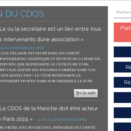
N DU CDOS
Pla
Le ou la secrétaire est un lien entre tous
s intervenants d’une association »
-
/06/2021 | Sylvain Letouzé
cole Delarue est secrétaire du comité
partemental olympique et sportif de la Manche.
terview. Que représente le CDOS pour vous,
Ré
névoles depuis des dizaines d’années dans vos
orts respectifs ? Le CDOS représente le
uvement sportif dans son ensemble le plus
Ré
 Le CDOS de la Manche doit être acteur
 Paris 2024 »
-
14/06/2021 | Sylvain Letouzé
ncontre avec Roger Davy, trésorier du Comité