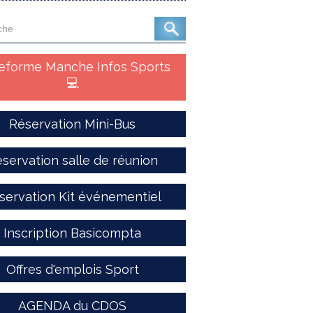
teforme Manche Infos Sports
💻
Réservation Mini-Bus
servation salle de réunion
servation Kit événementiel
Inscription Basicompta
Offres d'emplois Sport
AGENDA du CDOS