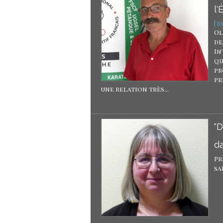
l'
| 
Ol
de
In
qu
pr
pr
une relation très...
"
d
Pr
sa