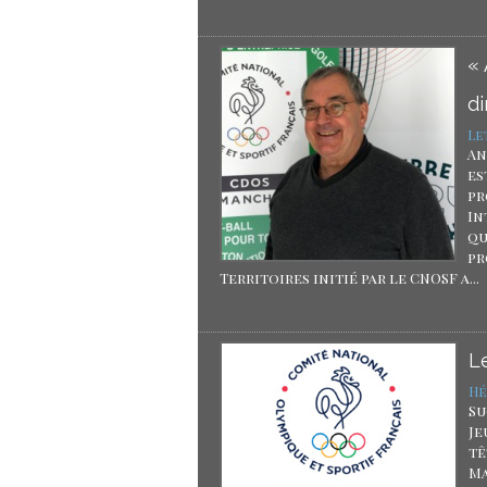
« 
di
Le
An
es
pr
In
qu
pr
Territoires initié par le CNOSF a...
L
Hé
Su
Je
tê
Ma