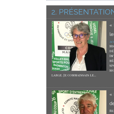
2. PRÉSENTATIO
« 
le
21
Ni
dé
In
bé
sp
mo
large. Je connaissais le...
«
de
Re