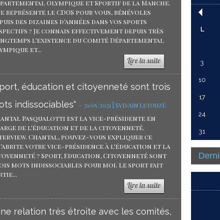
partemental Olympique et Sportif de la Manche.
e représente le CDOS pour vous, bénévoles
puis des dizaines d’années dans vos sports
L
spectifs ? Je connais effectivement depuis très
ngtemps l'existence du Comité Départemental
ympique et...
3
10
port, éducation et citoyenneté sont trois
17
ts indissociables"
-
31/05/2021 | Sylvain Letouzé
24
antal Pasqualotti est la vice-présidente en
arge de l'éducation et de la citoyenneté.
31
terview. Chantal, pouvez-vous expliquer ce
’abrite votre vice-présidence à l'éducation et la
Derni
toyenneté ? Sport, Education, Citoyenneté sont
ois mots indissociables pour moi. Le sport fait
tie...
ne relation très étroite avec les comités,