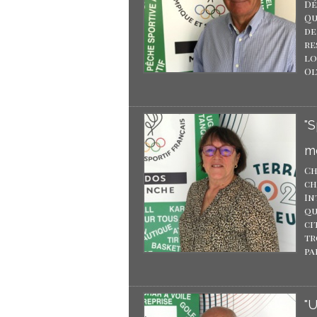
Dé
Qu
de
re
lo
Ol
"S
mo
Ch
ch
In
qu
ci
tr
par
"U