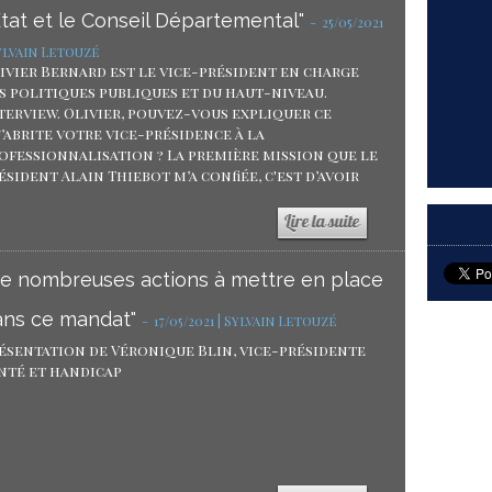
État et le Conseil Départemental"
-
25/05/2021
Sylvain Letouzé
ivier Bernard est le vice-président en charge
s politiques publiques et du haut-niveau.
terview. Olivier, pouvez-vous expliquer ce
’abrite votre vice-présidence à la
ofessionnalisation ? La première mission que le
ésident Alain Thiebot m’a confiée, c'est d’avoir
De nombreuses actions à mettre en place
ans ce mandat"
-
17/05/2021 | Sylvain Letouzé
ésentation de Véronique Blin, vice-présidente
nté et handicap