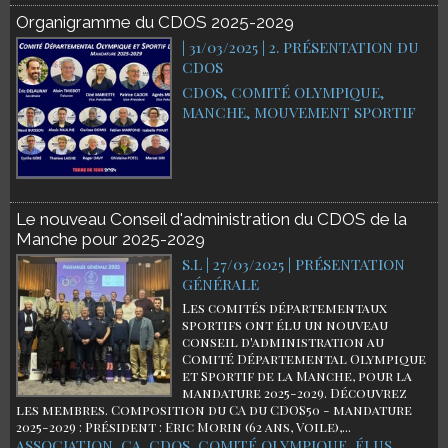
Organigramme du CDOS 2025-2029
| 31/03/2025
|
2. PRÉSENTATION DU
CDOS
CDOS
,
COMITÉ OLYMPIQUE
,
MANCHE
,
MOUVEMENT SPORTIF
Le nouveau Conseil d'administration du CDOS de la
Manche pour 2025-2029
S.L | 27/03/2025
|
PRÉSENTATION
GÉNÉRALE
Les comités départementaux
sportifs ont élu un nouveau
conseil d'administration au
Comité Départemental Olympique
et Sportif de la Manche, pour la
mandature 2025-2029. Découvrez
les membres. Composition du CA du CDOS50 - mandature
2025-2029 : Président : Eric Morin (62 ans, Voile),...
ASSOCIATION
,
CA
,
CDOS
,
COMITÉ OLYMPIQUE
,
ÉLUS
,