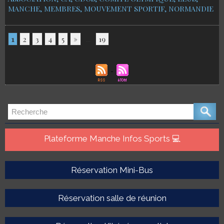
MANCHE
,
MEMBRES
,
MOUVEMENT SPORTIF
,
NORMANDIE
1
2
3
4
5
»
...
19
Plateforme Manche Infos Sports 💻
Réservation Mini-Bus
Réservation salle de réunion