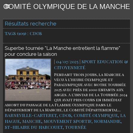
COMITÉ OLYMPIQUE DE LA MANCHE
Résultats recherche
TAGS (109) : CDOS
Superbe tournée "La Manche entretient la flamme"
pour conclure la saison
| 04/07/2025
|
SPORT EDUCATION &
CITOYENNETÉ
Pendant trois jours, la Manche a
vécu à l'heure Olympique et
Paralympique avec notre tournée
2025 avec près de 1000 enfants aux
anges. A l'instar de la Tournée 2024
qui avait pris cours en immédiat
amont du passage de la Flamme Olympique dans le
département de la Manche, le Comité Départemental...
BARNEVILLE-CARTERET
,
CDOS
,
COMITÉ OLYMPIQUE
,
LA
HAGUE
,
MANCHE
,
MOUVEMENT SPORTIF
,
NORMANDIE
,
ST-HILAIRE DU HARCOUET
,
TOURNÉE