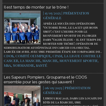
Il est temps de monter sur le trône !
| 15/05/2025
|
PRÉSENTATION
GÉNÉRALE
Après le succès des opérations
"Octobre Rose, le lacet qui nous
unit", c'est l'heure pour le
mouvement sportif de plonger
dans "Vague Bleue - il est temps de
monter sur trône", opération de
sensibilisation au dépistage du cancer colorectal.
Lancée en avril avec une première étape en compagnie du...
CDOS
,
COMITÉ OLYMPIQUE
,
CPAM
,
LA LIGUE CONTRE LE
CANCER
,
LA MANCHE
,
MANCHE
,
MOUVEMENT SPORTIF
,
MSA
,
NORMANDIE
,
SANTÉ
Les Sapeurs Pompiers, Groupama et le CDOS
ensemble pour les gestes qui sauvent !
| 06/05/2025
|
PRÉSENTATION
GÉNÉRALE
Lundi 5 mai 2025, dans les locaux du
SDIS de la Manche, une