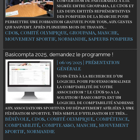
convention de partenariat a été
signée entre Groupama, le CDOS et
les deux entités représentatives
des pompiers de la Manche pour
permettre une formation gratuite pour tous, aux Gestes
qui sauvent. Après plusieurs mois de travaux...
CDOS
,
COMITÉ OLYMPIQUE
,
GROUPAMA
,
MANCHE
,
MOUVEMENT SPORTIF
,
NORMANDIE
,
SAPEURS POMPIERS
Basicompta 2025, demandez le programme !
| 06/05/2025
|
PRÉSENTATION
GÉNÉRALE
Vous êtes à la recherche d’un
logiciel pour professionnaliser
la comptabilité de votre
association ? Le CDOS 50 a la
solution ! Basicompta est un
logiciel de comptabilité s’adresse
aux associations sportives du département affiliées à une
fédération sportive. Très simple d’utilisation et très...
BÉNÉVOLE
,
CDOS
,
COMITÉ OLYMPIQUE
,
COMPÉTENCE
,
COMPTABILITÉ
,
COMPTE ASSO
,
MANCHE
,
MOUVEMENT
SPORTIF
,
NORMANDIE