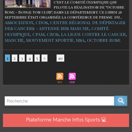
c'est le Comité Olympique qui
pilote la réalisation de "Octobre
Rose - Bouge ton club", dans le département. Ce lundi 26
septembre était organisée la conférence de presse du...
ASSOCIATION
,
CDOS
,
CENTRE RÉGIONAL DE DÉPISTAGES
DES CANCERS - ANTENNE IRIS MANCHE
,
COMITÉ
OLYMPIQUE
,
CPAM
,
CROS
,
LA LIGUE CONTRE LE CANCER
,
MANCHE
,
MOUVEMENT SPORTIF
,
MSA
,
OCTOBRE ROSE
1
2
3
4
5
»
...
10
Plateforme Manche Infos Sports 💻