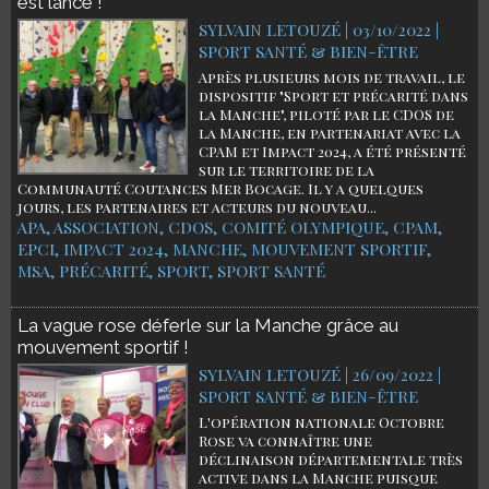
est lancé !
SYLVAIN LETOUZÉ | 03/10/2022
|
SPORT SANTÉ & BIEN-ÊTRE
Après plusieurs mois de travail, le
dispositif "Sport et précarité dans
la Manche", piloté par le CDOS de
la Manche, en partenariat avec la
CPAM et Impact 2024, a été présenté
sur le territoire de la
Communauté Coutances Mer Bocage. Il y a quelques
jours, les partenaires et acteurs du nouveau...
APA
,
ASSOCIATION
,
CDOS
,
COMITÉ OLYMPIQUE
,
CPAM
,
EPCI
,
IMPACT 2024
,
MANCHE
,
MOUVEMENT SPORTIF
,
MSA
,
PRÉCARITÉ
,
SPORT
,
SPORT SANTÉ
La vague rose déferle sur la Manche grâce au
mouvement sportif !
SYLVAIN LETOUZÉ | 26/09/2022
|
SPORT SANTÉ & BIEN-ÊTRE
L'opération nationale Octobre
Rose va connaître une
déclinaison départementale très
active dans la Manche puisque