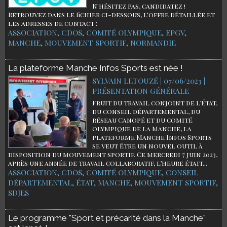
N'hésitez pas, candidatez !
Retrouvez dans le fichier ci-dessous, l'offre détaillée et
les adresses de contact :
ASSOCIATION
,
CDOS
,
COMITÉ OLYMPIQUE
,
EPGV
,
MANCHE
,
MOUVEMENT SPORTIF
,
NORMANDIE
La plateforme Manche Infos Sports est née !
SYLVAIN LETOUZÉ | 07/06/2023
|
PRÉSENTATION GÉNÉRALE
​Fruit du travail conjoint de l’État,
du conseil départemental, du
réseau Canopé et du comité
olympique de la Manche, la
plateforme Manche Infos Sports
se veut être un nouvel outil à
disposition du mouvement sportif. Ce mercredi 7 juin 2023,
après une année de travail collaboratif, l’heure était...
ASSOCIATION
,
CDOS
,
COMITÉ OLYMPIQUE
,
CONSEIL
DÉPARTEMENTAL
,
ÉTAT
,
MANCHE
,
MOUVEMENT SPORTIF
,
SDJES
Le programme "Sport et précarité dans la Manche"