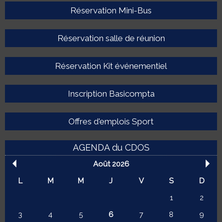
Réservation Mini-Bus
Réservation salle de réunion
Réservation Kit événementiel
Inscription Basicompta
Offres d'emplois Sport
AGENDA du CDOS
Août 2026
L
M
M
J
V
S
D
1
2
3
4
5
6
7
8
9