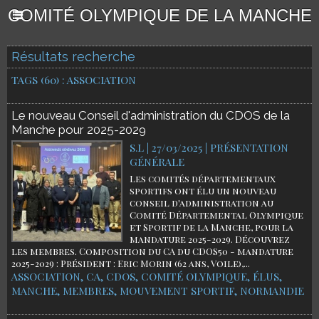
COMITÉ OLYMPIQUE DE LA MANCHE
Résultats recherche
TAGS (60) : ASSOCIATION
Le nouveau Conseil d'administration du CDOS de la
Manche pour 2025-2029
S.L | 27/03/2025
|
PRÉSENTATION
GÉNÉRALE
Les comités départementaux
sportifs ont élu un nouveau
conseil d'administration au
Comité Départemental Olympique
et Sportif de la Manche, pour la
mandature 2025-2029. Découvrez
les membres. Composition du CA du CDOS50 - mandature
2025-2029 : Président : Eric Morin (62 ans, Voile),...
ASSOCIATION
,
CA
,
CDOS
,
COMITÉ OLYMPIQUE
,
ÉLUS
,
MANCHE
,
MEMBRES
,
MOUVEMENT SPORTIF
,
NORMANDIE