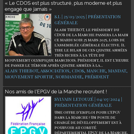
« Le CDOS est plus structuré, plus moderne et plus
engagé que jamais »
S.L | 25/03/2025
|
PRÉSENTATION
GÉNÉRALE
Alain THIEBOT, le président du
CDOS de la Manche passera la main
ce mardi soir 25 mars 2025, lors de
l’assemblée générale élective. Il
tire le bilan de ces quatre années
très riches à la tête du
mouvement olympique manchois. Président, il est l'heure
de passer le témoin après quatre années à la...
ALAIN THIEBOT
,
ASSOCIATION
,
CDOS
,
MANCHE
,
MANDAT
,
MOUVEMENT SPORTIF
,
NORMANDIE
,
PRÉSIDENT
Nos amis de l'EPGV de la Manche recrutent !
SYLVAIN LETOUZÉ | 04/07/2024
|
PRÉSENTATION GÉNÉRALE
Une offre d'emploi pour l'EPGV
dans la Manche ! Un poste de
chargé de développement est à
pourvoir au comité
départemental EPGV de la Manche.