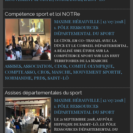
Compétence sport et loi NOTRe
MAXIME HÉRAUVILLE | 12/07/2018
|
1. PÔLE RESSOURCES
DÉPARTEMENTAL DU SPORT
Le CDOS, en co-travail avec la
DDCS et le Conseil départemental,
a réalisé une étude sur la
compétence sport sur les huit
territoires de la Manche
ASSISES
,
ASSOCIATION
,
CDOS
,
COMITÉ OLYMPIQUE
,
COMPTE ASSO
,
CROS
,
MANCHE
,
MOUVEMENT SPORTIF
,
NORMANDIE
,
PRDS
,
SAINT-LÔ
Assises départementales du sport
MAXIME HÉRAUVILLE | 12/07/2018
|
1. PÔLE RESSOURCES
DÉPARTEMENTAL DU SPORT
Le 21 septembre 2018, au pôle
hippique de Saint-Lô, le Pôle
Ressources Départemental du