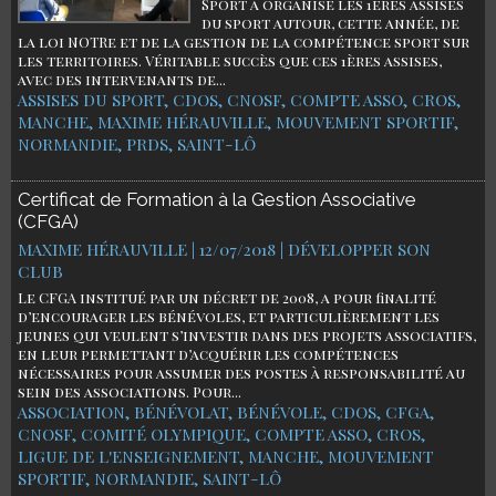
Sport a organisé les 1ères assises
du sport autour, cette année, de
la loi NOTRe et de la gestion de la compétence sport sur
les territoires. Véritable succès que ces 1ères assises,
avec des intervenants de...
ASSISES DU SPORT
,
CDOS
,
CNOSF
,
COMPTE ASSO
,
CROS
,
MANCHE
,
MAXIME HÉRAUVILLE
,
MOUVEMENT SPORTIF
,
NORMANDIE
,
PRDS
,
SAINT-LÔ
Certificat de Formation à la Gestion Associative
(CFGA)
MAXIME HÉRAUVILLE | 12/07/2018
|
DÉVELOPPER SON
CLUB
Le CFGA institué par un décret de 2008, a pour finalité
d’encourager les bénévoles, et particulièrement les
jeunes qui veulent s’investir dans des projets associatifs,
en leur permettant d’acquérir les compétences
nécessaires pour assumer des postes à responsabilité au
sein des associations. Pour...
ASSOCIATION
,
BÉNÉVOLAT
,
BÉNÉVOLE
,
CDOS
,
CFGA
,
CNOSF
,
COMITÉ OLYMPIQUE
,
COMPTE ASSO
,
CROS
,
LIGUE DE L'ENSEIGNEMENT
,
MANCHE
,
MOUVEMENT
SPORTIF
,
NORMANDIE
,
SAINT-LÔ