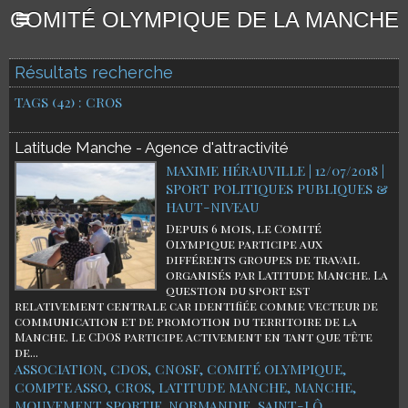
COMITÉ OLYMPIQUE DE LA MANCHE
Résultats recherche
TAGS (42) : CROS
Latitude Manche - Agence d'attractivité
MAXIME HÉRAUVILLE | 12/07/2018
|
SPORT POLITIQUES PUBLIQUES &
HAUT-NIVEAU
Depuis 6 mois, le Comité
Olympique participe aux
différents groupes de travail
organisés par Latitude Manche. La
question du sport est
relativement centrale car identifiée comme vecteur de
communication et de promotion du territoire de la
Manche. Le CDOS participe activement en tant que tête
de...
ASSOCIATION
,
CDOS
,
CNOSF
,
COMITÉ OLYMPIQUE
,
COMPTE ASSO
,
CROS
,
LATITUDE MANCHE
,
MANCHE
,
MOUVEMENT SPORTIF
,
NORMANDIE
,
SAINT-LÔ