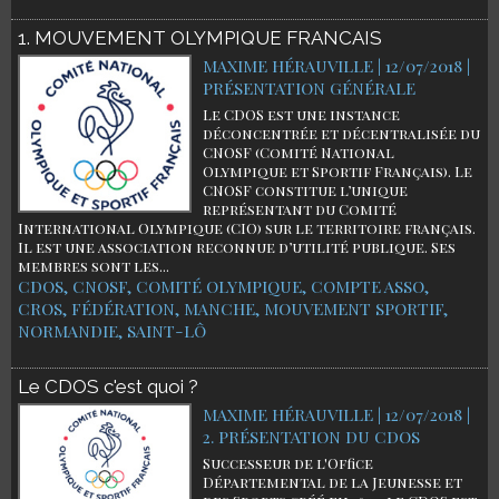
1. MOUVEMENT OLYMPIQUE FRANCAIS
MAXIME HÉRAUVILLE | 12/07/2018
|
PRÉSENTATION GÉNÉRALE
Le CDOS est une instance
déconcentrée et décentralisée du
CNOSF (Comité National
Olympique et Sportif Français). Le
CNOSF constitue l’unique
représentant du Comité
International Olympique (CIO) sur le territoire français.
Il est une association reconnue d’utilité publique. Ses
membres sont les...
CDOS
,
CNOSF
,
COMITÉ OLYMPIQUE
,
COMPTE ASSO
,
CROS
,
FÉDÉRATION
,
MANCHE
,
MOUVEMENT SPORTIF
,
NORMANDIE
,
SAINT-LÔ
Le CDOS c'est quoi ?
MAXIME HÉRAUVILLE | 12/07/2018
|
2. PRÉSENTATION DU CDOS
Successeur de l'Office
Départemental de la Jeunesse et