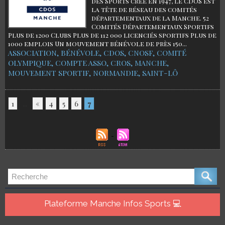
des Sports créé en 1947, le CDOS est
la tête de réseau des comités
départementaux de la Manche. 52
Comités Départementaux Sportifs
Plus de 1200 Clubs Plus de 112 000 licenciés sportifs Plus de
1000 emplois Un mouvement bénévole de près 150...
ASSOCIATION
,
BÉNÉVOLE
,
CDOS
,
CNOSF
,
COMITÉ
OLYMPIQUE
,
COMPTE ASSO
,
CROS
,
MANCHE
,
MOUVEMENT SPORTIF
,
NORMANDIE
,
SAINT-LÔ
1
...
«
4
5
6
7
Plateforme Manche Infos Sports 💻