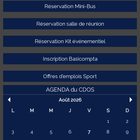
Réservation Mini-Bus
Réservation salle de réunion
Réservation Kit événementiel
Inscription Basicompta
Offres d'emplois Sport
AGENDA du CDOS
Août 2026
L
M
M
J
V
S
D
1
2
3
4
5
6
7
8
9