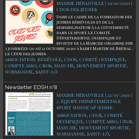
MAXIME HÉRAUVILLE | 29/10/2020
|
CDOS DES JEUNES
Dans le cadre de la formation des
jeunes bénévoles et de la
sensibilisation à la citoyenneté
dans le sport, le Comité
Départemental Olympique et
Sportif de la Manche organise sur
3 journées (20 au 22 octobre 2020) à Saint Martin de Bréhal :
le CDOS des jeunes.
ASSOCIATION
,
BÉNÉVOLE
,
CDOS
,
COMITÉ OLYMPIQUE
,
COMPTE ASSO
,
CROS
,
MANCHE
,
MOUVEMENT SPORTIF
,
NORMANDIE
,
SAINT-LÔ
Newsletter EDSH n°8
MAXIME HÉRAUVILLE | 22/07/2020
|
2. ÉQUIPE DÉPARTEMENTALE
SPORT HANDICAP (EDSH)
ASSOCIATION
,
CDOS
,
COMITÉ
OLYMPIQUE
,
COMPTE ASSO
,
CROS
,
MANCHE
,
MOUVEMENT SPORTIF
,
NORMANDIE
,
SAINT-LÔ
,