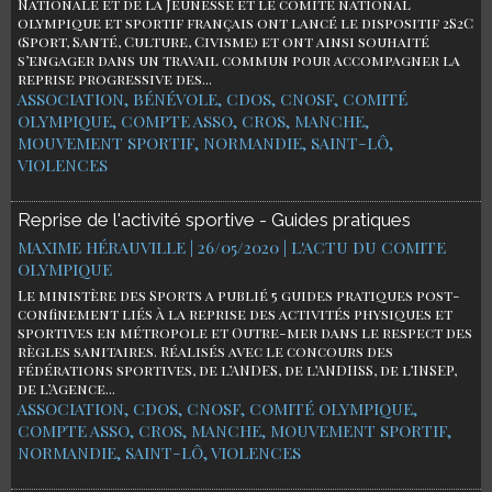
Nationale et de la Jeunesse et le comité national
olympique et sportif français ont lancé le dispositif 2S2C
(Sport, Santé, Culture, Civisme) et ont ainsi souhaité
s’engager dans un travail commun pour accompagner la
reprise progressive des...
ASSOCIATION
,
BÉNÉVOLE
,
CDOS
,
CNOSF
,
COMITÉ
OLYMPIQUE
,
COMPTE ASSO
,
CROS
,
MANCHE
,
MOUVEMENT SPORTIF
,
NORMANDIE
,
SAINT-LÔ
,
VIOLENCES
Reprise de l'activité sportive - Guides pratiques
MAXIME HÉRAUVILLE | 26/05/2020
|
L'ACTU DU COMITE
OLYMPIQUE
Le ministère des Sports a publié 5 guides pratiques post-
confinement liés à la reprise des activités physiques et
sportives en métropole et Outre-mer dans le respect des
règles sanitaires. Réalisés avec le concours des
fédérations sportives, de l’ANDES, de l’ANDIISS, de l’INSEP,
de l’Agence...
ASSOCIATION
,
CDOS
,
CNOSF
,
COMITÉ OLYMPIQUE
,
COMPTE ASSO
,
CROS
,
MANCHE
,
MOUVEMENT SPORTIF
,
NORMANDIE
,
SAINT-LÔ
,
VIOLENCES