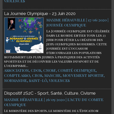
VIOLENCES
La Journée Olympique - 23 Juin 2020
MAXIME HÉRAUVILLE | 17/06/2020
|
JOURNÉE OLYMPIQUE
La Journée olympique est célébrée
dans le monde entier tous les 23
juin pour fêter la création des
jeux olympiques modernes. Cette
journée est l’occasion
d’encourager les populations
notamment les plus jeunes à pratiquer des activités
sportives et de découvrir les valeurs du sport et de
l’olympisme...
ASSOCIATION
,
CDOS
,
CNOSF
,
COMITÉ OLYMPIQUE
,
COMPTE ASSO
,
CROS
,
MANCHE
,
MOUVEMENT SPORTIF
,
NORMANDIE
,
SAINT-LÔ
,
VIOLENCES
Dispositif 2S2C - Sport, Santé, Culture, Civisme
MAXIME HÉRAUVILLE | 26/05/2020
|
L'ACTU DU COMITE
OLYMPIQUE
Le ministère des Sports, le ministère de l’Éducation