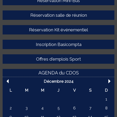
Réservation Mini-Bus
Réservation salle de réunion
Réservation Kit événementiel
Inscription Basicompta
Offres d'emplois Sport
AGENDA du CDOS
Décembre 2024
L
M
M
J
V
S
D
1
2
3
4
5
6
7
8