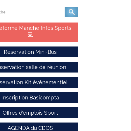
teforme Manche Infos Sports
💻
Réservation Mini-Bus
servation salle de réunion
servation Kit événementiel
Inscription Basicompta
Offres d'emplois Sport
AGENDA du CDOS