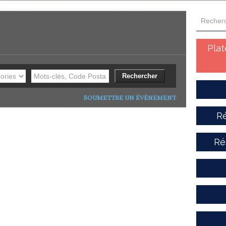
Pla
Soumettre un événement
Ré
Ré