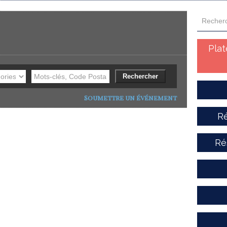
Pla
Soumettre un événement
Ré
Ré