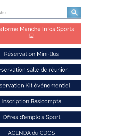
teforme Manche Infos Sports
💻
Réservation Mini-Bus
servation salle de réunion
servation Kit événementiel
Inscription Basicompta
Offres d'emplois Sport
AGENDA du CDOS