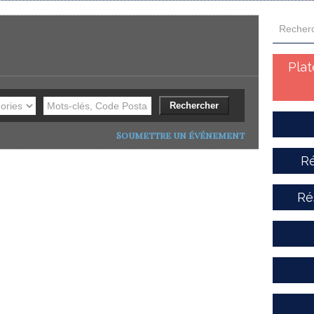
Pla
Soumettre un événement
Ré
Ré