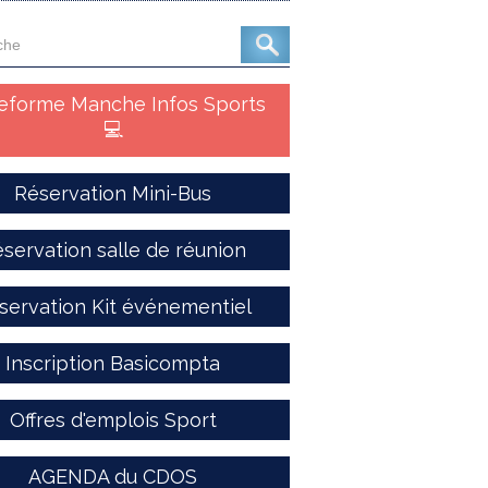
teforme Manche Infos Sports
💻
Réservation Mini-Bus
servation salle de réunion
servation Kit événementiel
Inscription Basicompta
Offres d'emplois Sport
AGENDA du CDOS