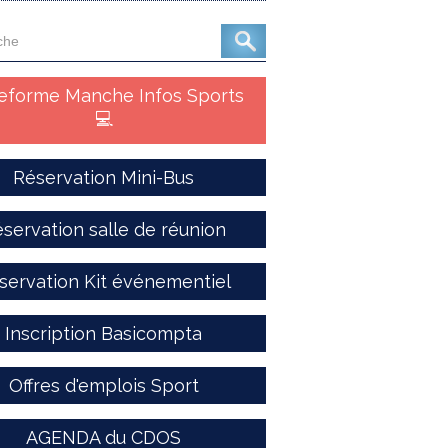
teforme Manche Infos Sports
💻
Réservation Mini-Bus
servation salle de réunion
servation Kit événementiel
Inscription Basicompta
Offres d'emplois Sport
AGENDA du CDOS