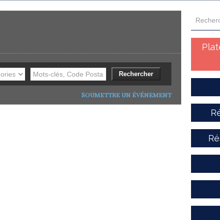
Pla
Soumettre un événement
Ré
Ré