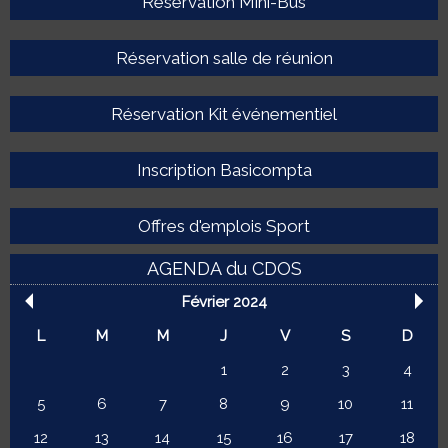
Réservation Mini-Bus
Réservation salle de réunion
Réservation Kit événementiel
Inscription Basicompta
Offres d'emplois Sport
AGENDA du CDOS
Février 2024
L
M
M
J
V
S
D
1
2
3
4
5
6
7
8
9
10
11
12
13
14
15
16
17
18