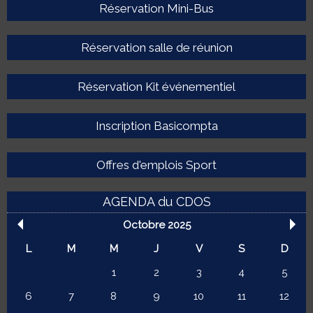
Réservation Mini-Bus
Réservation salle de réunion
Réservation Kit événementiel
Inscription Basicompta
Offres d'emplois Sport
AGENDA du CDOS
Octobre 2025
L
M
M
J
V
S
D
1
2
3
4
5
6
7
8
9
10
11
12