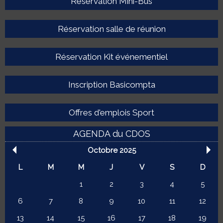
Réservation Mini-Bus
Réservation salle de réunion
Réservation Kit événementiel
Inscription Basicompta
Offres d'emplois Sport
AGENDA du CDOS
Octobre 2025
L
M
M
J
V
S
D
1
2
3
4
5
6
7
8
9
10
11
12
13
14
15
16
17
18
19