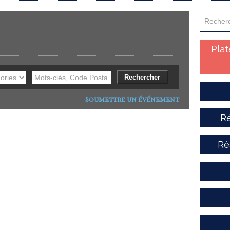
Pla
Soumettre un événement
Ré
Ré