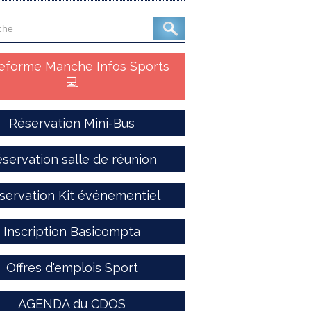
teforme Manche Infos Sports
💻
Réservation Mini-Bus
servation salle de réunion
servation Kit événementiel
Inscription Basicompta
Offres d'emplois Sport
AGENDA du CDOS