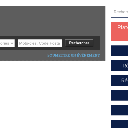
Pla
Soumettre un événement
Ré
Ré