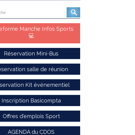
teforme Manche Infos Sports
💻
Réservation Mini-Bus
servation salle de réunion
servation Kit événementiel
Inscription Basicompta
Offres d'emplois Sport
AGENDA du CDOS