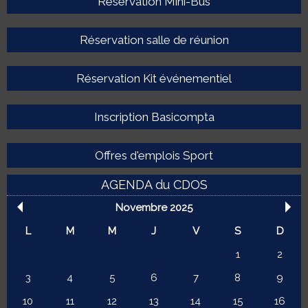
Réservation Mini-Bus
Réservation salle de réunion
Réservation Kit événementiel
Inscription Basicompta
Offres d'emplois Sport
AGENDA du CDOS
Novembre 2025
L
M
M
J
V
S
D
1
2
3
4
5
6
7
8
9
10
11
12
13
14
15
16