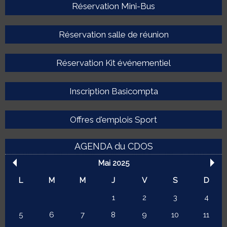
Réservation Mini-Bus
Réservation salle de réunion
Réservation Kit événementiel
Inscription Basicompta
Offres d'emplois Sport
AGENDA du CDOS
Mai 2025
L
M
M
J
V
S
D
1
2
3
4
5
6
7
8
9
10
11