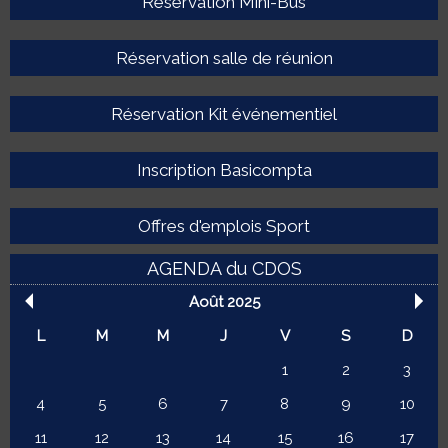
Réservation Mini-Bus
Réservation salle de réunion
Réservation Kit événementiel
Inscription Basicompta
Offres d'emplois Sport
AGENDA du CDOS
Août 2025
L
M
M
J
V
S
D
1
2
3
4
5
6
7
8
9
10
11
12
13
14
15
16
17