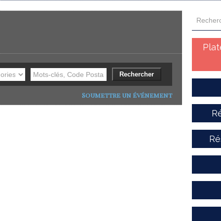
Pla
Soumettre un événement
Ré
Ré