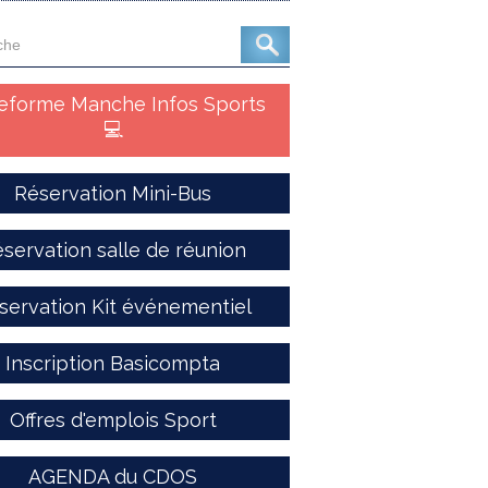
teforme Manche Infos Sports
💻
Réservation Mini-Bus
servation salle de réunion
servation Kit événementiel
Inscription Basicompta
Offres d'emplois Sport
AGENDA du CDOS