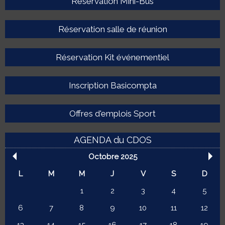
Réservation Mini-Bus
Réservation salle de réunion
Réservation Kit événementiel
Inscription Basicompta
Offres d'emplois Sport
AGENDA du CDOS
Octobre 2025
L
M
M
J
V
S
D
1
2
3
4
5
6
7
8
9
10
11
12