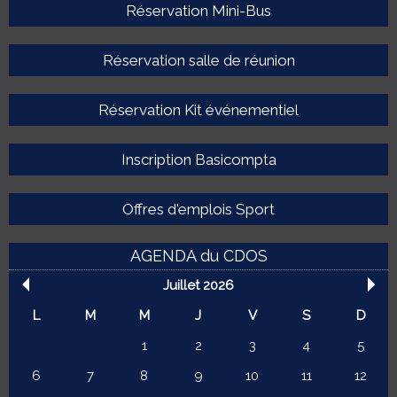
Réservation Mini-Bus
Réservation salle de réunion
Réservation Kit événementiel
Inscription Basicompta
Offres d'emplois Sport
AGENDA du CDOS
Juillet 2026
L
M
M
J
V
S
D
1
2
3
4
5
6
7
8
9
10
11
12