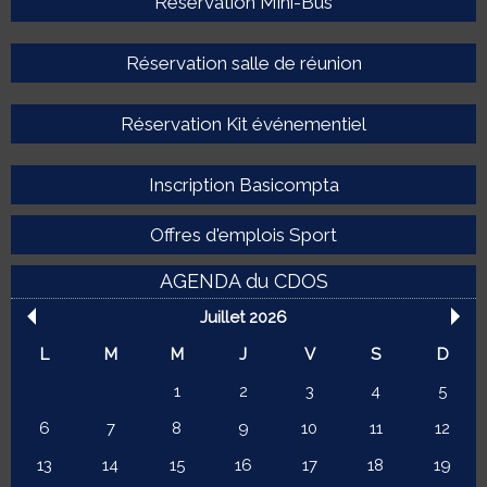
Réservation Mini-Bus
Réservation salle de réunion
Réservation Kit événementiel
Inscription Basicompta
Offres d'emplois Sport
AGENDA du CDOS
Juillet 2026
L
M
M
J
V
S
D
1
2
3
4
5
6
7
8
9
10
11
12
13
14
15
16
17
18
19