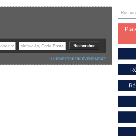
Pla
Soumettre un événement
Ré
Ré