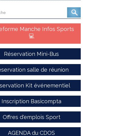
teforme Manche Infos Sports
💻
Réservation Mini-Bus
servation salle de réunion
servation Kit événementiel
Inscription Basicompta
Offres d'emplois Sport
AGENDA du CDOS