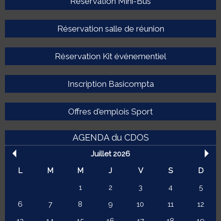
Réservation Mini-Bus
Réservation salle de réunion
Réservation Kit événementiel
Inscription Basicompta
Offres d'emplois Sport
AGENDA du CDOS
Juillet 2026
L
M
M
J
V
S
D
1
2
3
4
5
6
7
8
9
10
11
12