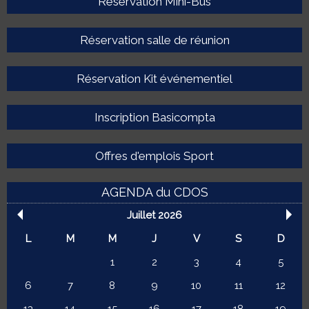
Réservation Mini-Bus
Réservation salle de réunion
Réservation Kit événementiel
Inscription Basicompta
Offres d'emplois Sport
AGENDA du CDOS
Juillet 2026
L
M
M
J
V
S
D
1
2
3
4
5
6
7
8
9
10
11
12