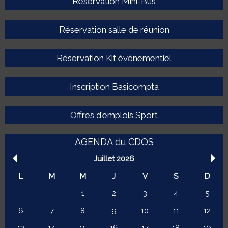
Réservation Mini-Bus
Réservation salle de réunion
Réservation Kit événementiel
Inscription Basicompta
Offres d'emplois Sport
AGENDA du CDOS
Juillet 2026
L
M
M
J
V
S
D
1
2
3
4
5
6
7
8
9
10
11
12