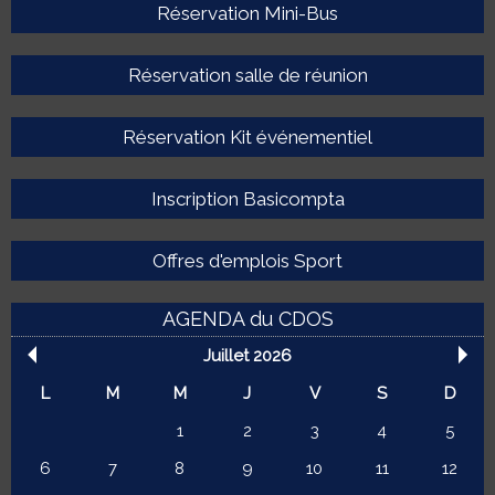
Réservation Mini-Bus
Réservation salle de réunion
Réservation Kit événementiel
Inscription Basicompta
Offres d'emplois Sport
AGENDA du CDOS
Juillet 2026
L
M
M
J
V
S
D
1
2
3
4
5
6
7
8
9
10
11
12