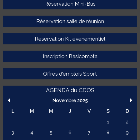
Réservation Mini-Bus
Réservation salle de réunion
Réservation Kit événementiel
Inscription Basicompta
Offres d'emplois Sport
AGENDA du CDOS
Novembre 2025
L
M
M
J
V
S
D
1
2
3
4
5
6
7
8
9