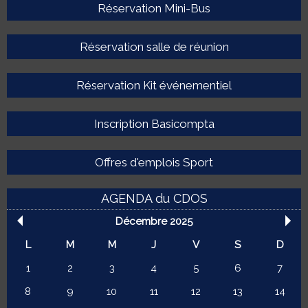
Réservation Mini-Bus
Réservation salle de réunion
Réservation Kit événementiel
Inscription Basicompta
Offres d'emplois Sport
AGENDA du CDOS
Décembre 2025
L
M
M
J
V
S
D
1
2
3
4
5
6
7
8
9
10
11
12
13
14