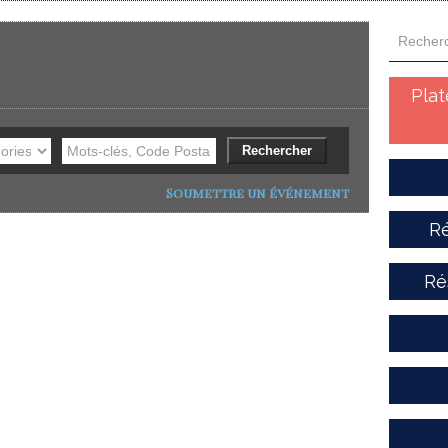
Pla
Soumettre un événement
Ré
Ré