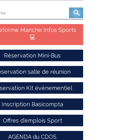
teforme Manche Infos Sports
💻
Réservation Mini-Bus
servation salle de réunion
servation Kit événementiel
Inscription Basicompta
Offres d'emplois Sport
AGENDA du CDOS