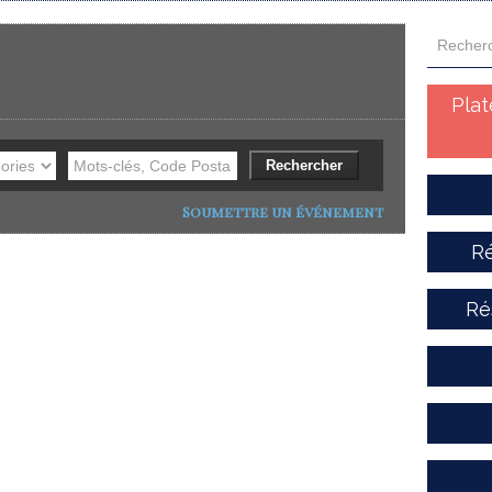
Pla
Soumettre un événement
Ré
Ré