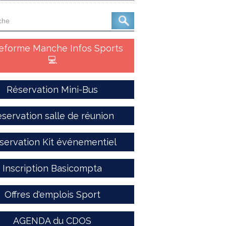
teforme Manche Infos Sports
💻
Réservation Mini-Bus
servation salle de réunion
servation Kit événementiel
Inscription Basicompta
Offres d'emplois Sport
AGENDA du CDOS