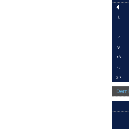
L
2
9
16
23
30
Derni