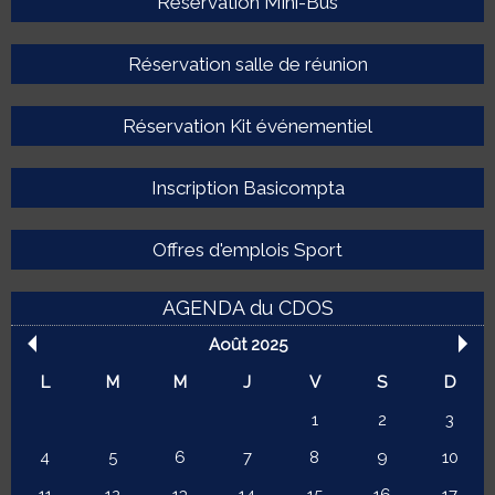
Réservation Mini-Bus
Réservation salle de réunion
Réservation Kit événementiel
Inscription Basicompta
Offres d'emplois Sport
AGENDA du CDOS
Août 2025
L
M
M
J
V
S
D
1
2
3
4
5
6
7
8
9
10